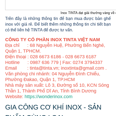
Inox TINTA đạt giải thưởng vàng về
Trên đây là những thông tin để bạn mua được bàn ghế
inox với giá rẻ. Để biết thêm những thông tin chi tiết bạn
có thể liên hệ TINTA để được tư vấn.
CÔNG TY CỔ PHẦN INOX TINTA VIỆT NAM
Địa chỉ : 68 Nguyễn Huệ, Phường Bến Nghé,
Quận 1, TPHCM.
Điện thoại : 028 6673 6186 - 028 6673 6187
Hotline : 0987 636 779 | Fax: 0274 3794337
Email : tinta@tinta.vn; inoxtinta@gmail.com .
Văn phòng chi nhánh: 04 Nguyễn Đình Chiểu,
Phường Đakao, Quận 1, TP.HCM
Nhà máy sản xuất: Lô 3, Đường số 10, KCN Sóng
Thần 1, Thành Phố Dĩ An, Tỉnh Bình Dương
Website:
https://wonderinox.com
GIA CÔNG CƠ KHÍ INOX - SẢN