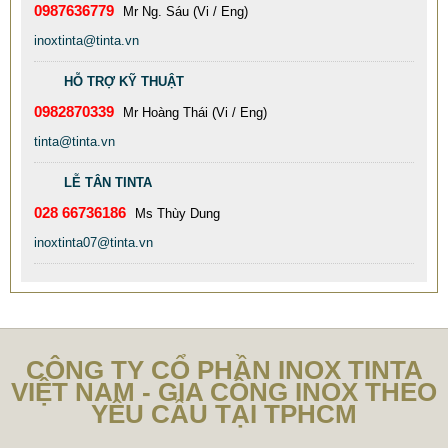
0987636779
Mr Ng. Sáu (Vi / Eng)
inoxtinta@tinta.vn
HỖ TRỢ KỸ THUẬT
0982870339
Mr Hoàng Thái (Vi / Eng)
tinta@tinta.vn
BÀN INOX MẠ VÀNG
898.989 VNĐ
989.898 VNĐ
LỄ TÂN TINTA
Mã sản phẩm: 1 BAN INOX MA VANG - TITANIUM CHAIRS
028 66736186
Ms Thùy Dung
inoxtinta07@tinta.vn
CÔNG TY CỔ PHẦN INOX TINTA
VIỆT NAM - GIA CÔNG INOX THEO
YÊU CẦU TẠI TPHCM