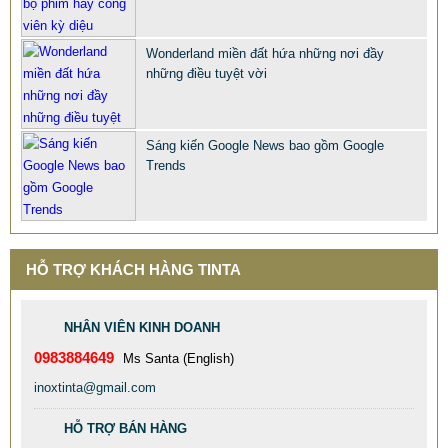
BÀN GHẾ CÔNG NGHIỆP GIÁ RẺ
2.695.000 VNĐ
2.965.000 VNĐ
Wonderland miền đất hứa những nơi đầy
Mã sản phẩm: BAN GHE CONG NGHIEP GIA RE
những điều tuyệt vời
Sáng kiến Google News bao gồm Google
Trends
HỖ TRỢ KHÁCH HÀNG TINTA
NHÂN VIÊN KINH DOANH
0983884649
Ms Santa (English)
inoxtinta@gmail.com
HỖ TRỢ BÁN HÀNG