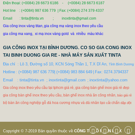
BÀN GHẾ NHÀ ĂN CÔNG NGHIỆP
Điện thoại: (+0084) 28 6673 6186 - (+0084) 28 6673 6187
0 VNĐ
Hot line
: (+0084) 987 636 779 | Fax:
(+0084) 274 379 4337
Email
: tinta@tinta.vn ; inoxtinta@gmail.com
Mã sản phẩm: BAN GHE NHA AN CONG NGHIEP
Gia công inox vàng titan,
gia công mạ vàng inox theo yêu cầu
gia công ma vang, xi mạ inox vàng gold và nhiều màu khác
GIA CÔNG INOX TẠI BÌNH DƯƠNG. CO SO GIA CONG INOX
TAI BINH DUONG GIA RE - NHÀ MÁY SẢN XUẤT TINTA
Địa chỉ  : Lô 3, Đường số 10, KCN Sóng Thần 1, T.X Dĩ An, 
Tỉnh Bình Dương
Hotline
: (+0084) 987 636 779| (+0084) 983 884 649
|
Fax: 0274.3794337

Email  
: tinta@tinta.vn  ; inoxtinta@gmail.com
 inoxtinta@yahoo.com
  ;
Gia công inox theo yêu cầu tại tphcm giá rẻ, gia công bàn ghế inox
giá
rẻ đẹp
gia công bàn ghế inox
theo yêu cầu, bàn ghế inox nhà ăn công nhân
,
báo giá rẻ
bộ bàn ăn công nghiệp gỗ đá hoa cương nhựa và đá nhân tạo
chấn
cắt
dập đột
Copyright © 7-2019 Bản quyền thuộc về
CÔNG TY CỔ PHẦN INOX