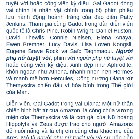
tuyệt vời hoặc công viên kỳ diệu. Gal Gadot đóng
vai chính là nhân vật chính trong bộ phim phiêu
lưu hành động hoành tráng của đạo diễn Patty
Jenkins. Tham gia cùng Gadot trong dàn diễn viên
quốc tế là Chris Pine, Robin Wright, Daniel Huston,
David Thewlis, Connie Nielsen, Elena Anaya,
Ewen Bremner, Lucy Davis, Lisa Loven Kongsli,
Eugene Brave Rock và Saïd Taghmaoui.
Người
phụ nữ tuyệt vời
, phim với
người phụ nữ tuyệt vời
hoặc công viên kỳ diệu. Xinh đẹp như Aphrodite,
khôn ngoan như Athena, nhanh nhẹn hơn Hermes
và mạnh mẽ hơn Hercules, Công nương Diana xứ
Themyscira chiến đấu vì hòa bình trong Thế giới
của Man.
Diễn viên. Gal Gadot trong vai Diana: Một nữ thần
chiến binh bất tử của Amazon, là công chúa vương
miện của Themyscira và là con gái của Nữ hoàng
Hippolyta và Zeus được trao cho người Amazons
để nuôi nấng và là chị em cùng cha khác mẹ của
Ares. Mô tả
người phụ nữ tuyệt vời
và sự hấp dẫn