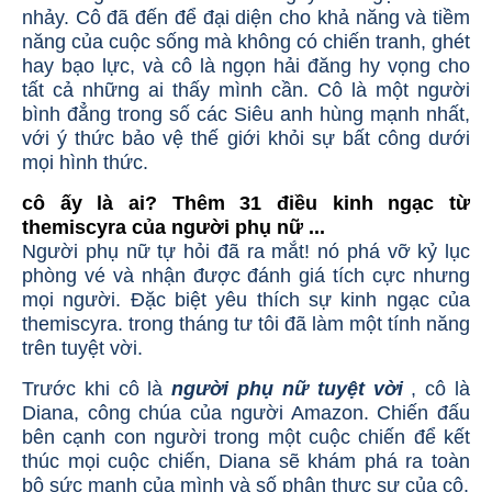
nhảy. Cô đã đến để đại diện cho khả năng và tiềm
năng của cuộc sống mà không có chiến tranh, ghét
hay bạo lực, và cô là ngọn hải đăng hy vọng cho
tất cả những ai thấy mình cần. Cô là một người
bình đẳng trong số các Siêu anh hùng mạnh nhất,
với ý thức bảo vệ thế giới khỏi sự bất công dưới
mọi hình thức.
cô ấy là ai? Thêm 31 điều kinh ngạc từ
themiscyra của người phụ nữ ...
Người phụ nữ tự hỏi đã ra mắt! nó phá vỡ kỷ lục
phòng vé và nhận được đánh giá tích cực nhưng
mọi người. Đặc biệt yêu thích sự kinh ngạc của
themiscyra. trong tháng tư tôi đã làm một tính năng
trên tuyệt vời.
Trước khi cô là
người phụ nữ tuyệt vời
, cô là
Diana, công chúa của người Amazon. Chiến đấu
bên cạnh con người trong một cuộc chiến để kết
thúc mọi cuộc chiến, Diana sẽ khám phá ra toàn
bộ sức mạnh của mình và số phận thực sự của cô.