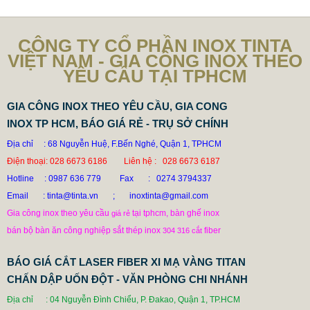
CÔNG TY CỔ PHẦN INOX TINTA
VIỆT NAM - GIA CÔNG INOX THEO
YÊU CẦU TẠI TPHCM
GIA CÔNG INOX THEO YÊU CẦU, GIA CONG
INOX TP HCM, BÁO GIÁ RẺ - TRỤ SỞ CHÍNH
Địa chỉ : 68 Nguyễn Huệ, F.Bến Nghé, Quận 1, TPHCM
Điện thoại: 028 6673 6186
Liên hệ : 028 6673 6187
Hotline
: 0987 636 779 Fax : 0274 3794337
Email
: tinta@tinta.vn ;
inoxtinta@gmail.com
Gia công inox theo yêu cầu
tại tphcm, bàn ghế inox
giá rẻ
bán bộ bàn ăn công nghiệp sắt thép inox
fiber
304 316
cắt
BÁO GIÁ CẮT LASER FIBER XI MẠ VÀNG TITAN
CHẤN DẬP UỐN ĐỘT - VĂN PHÒNG CHI NHÁNH
Địa chỉ : 04 Nguyễn Đình Chiểu, P. Đakao, Quận 1, TP.HCM