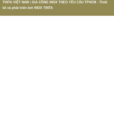
TINTA VIỆT NAM
|
GIA CÔNG INOX THEO YÊU CẦU TPHCM - Thiết
kế và phát triển bởi
INOX TINTA
BÀN GHẾ CÔNG NGHIỆP GIÁ RẺ
2.695.000 VNĐ
2.965.000 VNĐ
Mã sản phẩm: BAN GHE CONG NGHIEP GIA RE