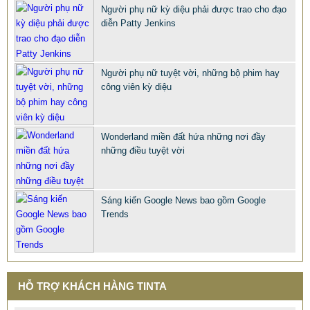
Người phụ nữ kỳ diệu phải được trao cho đạo
diễn Patty Jenkins
Người phụ nữ tuyệt vời, những bộ phim hay
công viên kỳ diệu
BÀN GHẾ CÔNG NGHIỆP GIÁ RẺ
2.695.000 VNĐ
2.965.000 VNĐ
Wonderland miền đất hứa những nơi đầy
những điều tuyệt vời
Mã sản phẩm: BAN GHE CONG NGHIEP GIA RE
Sáng kiến Google News bao gồm Google
Trends
HỖ TRỢ KHÁCH HÀNG TINTA