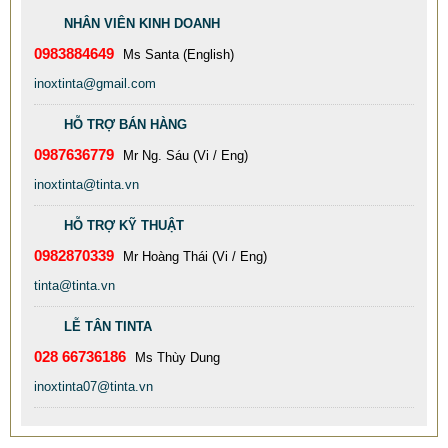
NHÂN VIÊN KINH DOANH
0983884649
Ms Santa (English)
inoxtinta@gmail.com
HỖ TRỢ BÁN HÀNG
0987636779
Mr Ng. Sáu (Vi / Eng)
inoxtinta@tinta.vn
HỖ TRỢ KỸ THUẬT
0982870339
Mr Hoàng Thái (Vi / Eng)
tinta@tinta.vn
BÀN INOX MẠ VÀNG
LỄ TÂN TINTA
898.989 VNĐ
989.898 VNĐ
028 66736186
Ms Thùy Dung
Mã sản phẩm: 1 BAN INOX MA VANG - TITANIUM CHAIRS
inoxtinta07@tinta.vn