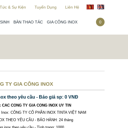
 Tức & Sự Kiện
Tuyển Dụng
Liên Hệ
SINH
BÀN THAO TÁC
GIA CÔNG INOX
0
G TY GIA CÔNG INOX
nox theo yêu cầu - Báo giá sp: 0 VNĐ
: CAC CONG TY GIA CONG INOX UY TIN
ất Inox: CÔNG TY CỔ PHẦN INOX TINTA VIỆT NAM
OX THEO YÊU CẦU - BẢO HÀNH: 24 tháng
g inox theo yêu cầu - Tình trạng: 1000