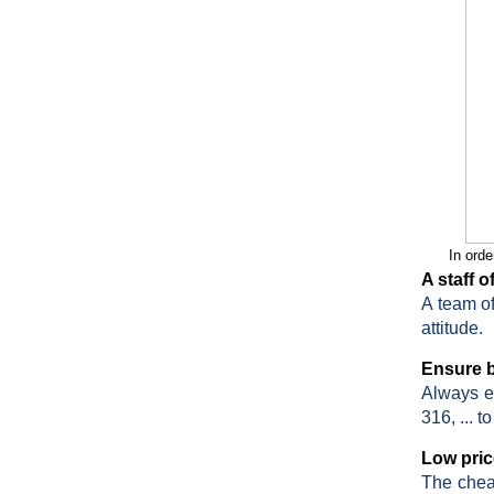
In orde
A staff 
A team of
attitude.
BÀN GHẾ CÔNG NGHIỆP GIÁ RẺ
Ensure b
2.695.000 VNĐ
2.965.000 VNĐ
Always en
Mã sản phẩm: BAN GHE CONG
316, ... 
NGHIEP GIA RE
Low pric
The chea