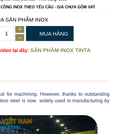
 CÔNG INOX THEO YÊU CẦU - GIÁ CHƯA GỒM VAT
A SẢN PHẨM INOX
MUA HÀNG
SẢN PHẨM INOX TINTA
ideo tại đây:
rial for machining.
However, thanks to outstanding
inless steel is now
widely used in manufacturing by