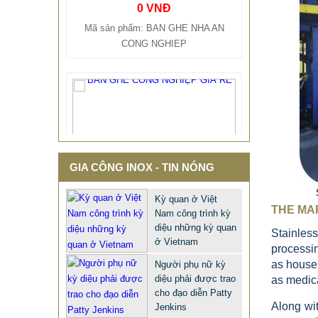
CONG NGHIEP
GIA CÔNG INOX - TIN NÓNG
Kỳ quan ở Việt
THE MA
Nam công trình kỳ
diệu những kỳ quan
Stainless
ở Vietnam
processin
as househ
Người phụ nữ kỳ
diệu phải được trao
as medical
cho đạo diễn Patty
Along wit
Jenkins