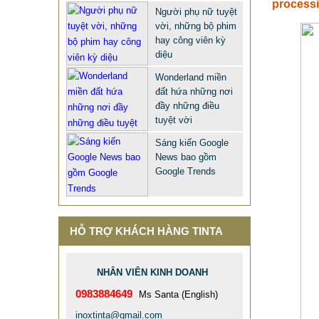
processi
Người phụ nữ tuyệt
vời, những bộ phim
hay công viên kỳ
diệu
Wonderland miền
đất hứa những nơi
BÀN GHẾ CÔNG NGHIỆP GIÁ RẺ
đầy những điều
tuyệt vời
2.695.000 VNĐ
2.965.000 VNĐ
Sáng kiến Google
Mã sản phẩm: BAN GHE CONG
News bao gồm
NGHIEP GIA RE
Google Trends
HỖ TRỢ KHÁCH HÀNG TINTA
NHÂN VIÊN KINH DOANH
0983884649
Ms Santa (English)
inoxtinta@gmail.com