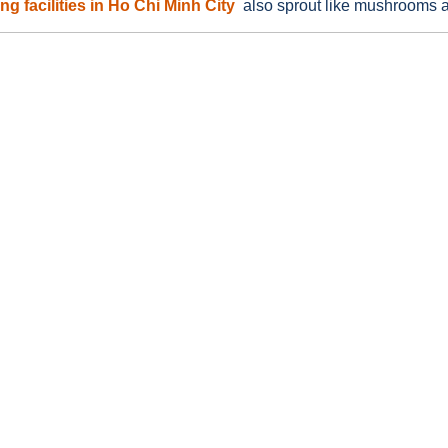
ng facilities in Ho Chi Minh City
also sprout like mushrooms aft