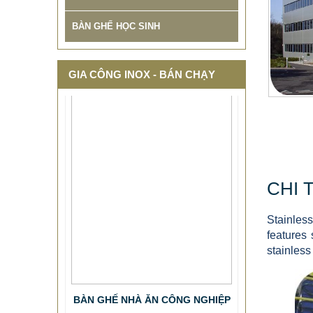
BÀN GHẾ HỌC SINH
GIA CÔNG INOX - BÁN CHẠY
CHI 
Stainless
features 
stainless
BÀN GHẾ NHÀ ĂN CÔNG NGHIỆP
0 VNĐ
Mã sản phẩm: BAN GHE NHA AN