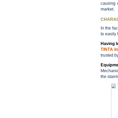
causing 
market.
CHARAC
In the fa
to easily
Having l
TINTA I
trusted b
Equipme
Mechanic
the stain