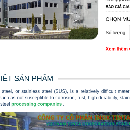
BÁO GIÁ GIA
CHỌN MU
Số lượng:
Xem thêm v
TIẾT SẢN PHẨM
 steel, or stainless steel (SUS), is a relatively difficult mate
such as not susceptible to corrosion, rust, high durability, sta
 steel
processing companies
.