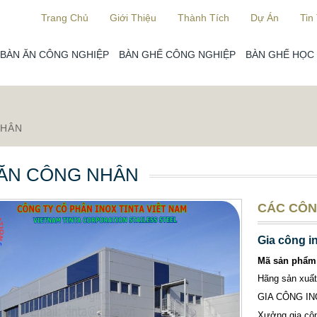
Trang Chủ
Giới Thiệu
Thành Tích
Dự Án
Tin
BÀN ĂN CÔNG NGHIỆP
BÀN GHẾ CÔNG NGHIỆP
BÀN GHẾ HỌC 
NHÂN
ĂN CÔNG NHÂN
CÁC CÔN
Gia công i
Mã sản phẩm
Hãng sản xu
GIA CÔNG IN
Xưởng gia côn