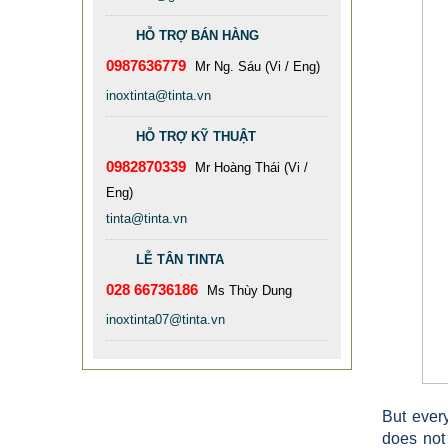
HỖ TRỢ BÁN HÀNG
0987636779
Mr Ng. Sáu (Vi / Eng)
inoxtinta@tinta.vn
HỖ TRỢ KỸ THUẬT
0982870339
Mr Hoàng Thái (Vi /
Eng)
tinta@tinta.vn
LỄ TÂN TINTA
028 66736186
Ms Thùy Dung
inoxtinta07@tinta.vn
BÀN INOX MẠ VÀNG
898.989 VNĐ
989.898 VNĐ
Mã sản phẩm: 1 BAN INOX MA VANG
But ever
- TITANIUM CHAIRS
does not 