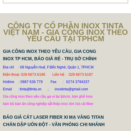
CÔNG TY CỔ PHẦN INOX TINTA
VIỆT NAM - GIA CÔNG INOX THEO
YÊU CẦU TẠI TPHCM
GIA CÔNG INOX THEO YÊU CẦU, GIA CONG
INOX TP HCM, BÁO GIÁ RẺ - TRỤ SỞ CHÍNH
Địa chỉ : 68 Nguyễn Huệ, F.Bến Nghé, Quận 1, TPHCM
Điện thoại: 028 6673 6186
Liên hệ : 028 6673 6187
Hotline
: 0987 636 779 Fax : 0274 3794337
Email
: tinta@tinta.vn ;
inoxtinta@gmail.com
Gia công inox theo yêu cầu
tại tphcm, bàn ghế inox
giá rẻ
bán bộ bàn ăn công nghiệp sắt thép inox
fiber
304 316
cắt
BÁO GIÁ CẮT LASER FIBER XI MẠ VÀNG TITAN
CHẤN DẬP UỐN ĐỘT - VĂN PHÒNG CHI NHÁNH
BÀN GHẾ NHÀ ĂN CÔNG NGHIỆP