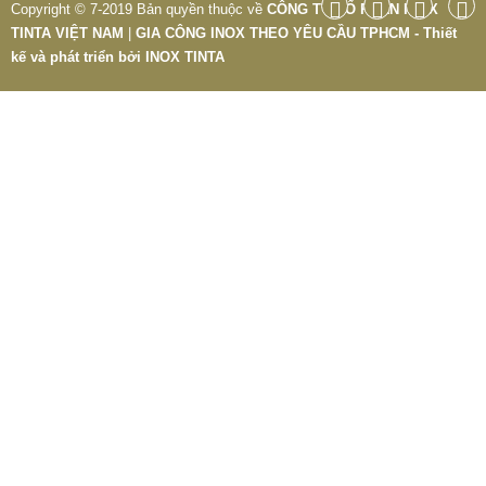
Copyright © 7-2019 Bản quyền thuộc về
CÔNG TY CỔ PHẦN INOX
TINTA VIỆT NAM
|
GIA CÔNG INOX THEO YÊU CẦU TPHCM - Thiết
kế và phát triển bởi
INOX TINTA
BÀN GHẾ CÔNG NGHIỆP GIÁ RẺ
2.695.000 VNĐ
2.965.000 VNĐ
Mã sản phẩm: BAN GHE CONG NGHIEP GIA RE