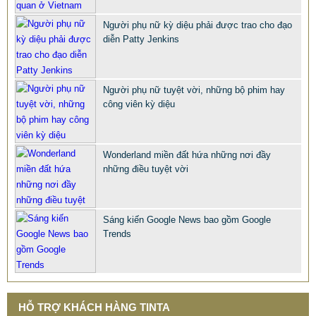
Người phụ nữ kỳ diệu phải được trao cho đạo
diễn Patty Jenkins
Người phụ nữ tuyệt vời, những bộ phim hay
công viên kỳ diệu
BÀN GHẾ CÔNG NGHIỆP GIÁ RẺ
2.695.000 VNĐ
2.965.000 VNĐ
Wonderland miền đất hứa những nơi đầy
Mã sản phẩm: BAN GHE CONG NGHIEP GIA RE
những điều tuyệt vời
Sáng kiến Google News bao gồm Google
Trends
HỖ TRỢ KHÁCH HÀNG TINTA