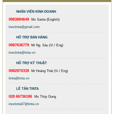
NHÂN VIÊN KINH DOANH
0983884649
Ms Santa (English)
inoxtinta@gmail.com
HỖ TRỢ BÁN HÀNG
0987636779
Mr Ng. Sáu (Vi / Eng)
inoxtinta@tinta.vn
HỖ TRỢ KỸ THUẬT
0982870339
Mr Hoàng Thái (Vi / Eng)
BÀN INOX MẠ VÀNG
tinta@tinta.vn
898.989 VNĐ
989.898 VNĐ
LỄ TÂN TINTA
Mã sản phẩm: 1 BAN INOX MA VANG - TITANIUM CHAIRS
028 66736186
Ms Thùy Dung
inoxtinta07@tinta.vn