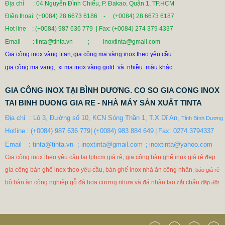
Địa chỉ : 04 Nguyễn Đình Chiểu, P. Đakao, Quận 1, TP.HCM
0 VNĐ
Điện thoại: (+0084) 28 6673 6186 - (+0084) 28 6673 6187
Hot line
: (+0084) 987 636 779 | Fax:
(+0084) 274 379 4337
Mã sản phẩm: BAN GHE NHA AN CONG NGHIEP
Email
: tinta@tinta.vn ; inoxtinta@gmail.com
Gia công inox vàng titan,
gia công mạ vàng inox theo yêu cầu
gia công ma vang, xi mạ inox vàng gold và nhiều màu khác
GIA CÔNG INOX TẠI BÌNH DƯƠNG. CO SO GIA CONG INOX
TAI BINH DUONG GIA RE - NHÀ MÁY SẢN XUẤT TINTA
Địa chỉ  : Lô 3, Đường số 10, KCN Sóng Thần 1, T.X Dĩ An, 
Tỉnh Bình Dương
Hotline
: (+0084) 987 636 779| (+0084) 983 884 649
|
Fax: 0274.3794337

Email  
: tinta@tinta.vn  ; inoxtinta@gmail.com
 inoxtinta@yahoo.com
  ;
Gia công inox theo yêu cầu tại tphcm giá rẻ, gia công bàn ghế inox
giá
rẻ đẹp
gia công bàn ghế inox
theo yêu cầu, bàn ghế inox nhà ăn công nhân
,
báo giá rẻ
bộ bàn ăn công nghiệp gỗ đá hoa cương nhựa và đá nhân tạo
chấn
cắt
dập đột