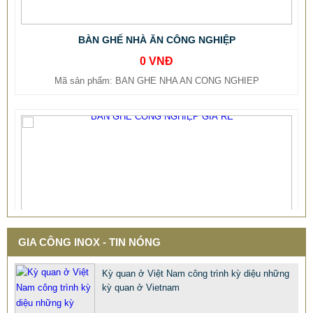
BÀN GHẾ NHÀ ĂN CÔNG NGHIỆP
0 VNĐ
Mã sản phẩm: BAN GHE NHA AN CONG NGHIEP
GIA CÔNG INOX - TIN NÓNG
Kỳ quan ở Việt Nam công trình kỳ diệu những
kỳ quan ở Vietnam