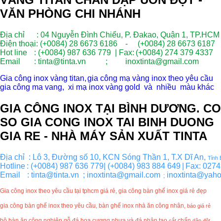
VĂN PHÒNG CHI NHÁNH
Địa chỉ : 04 Nguyễn Đình Chiểu, P. Đakao, Quận 1, TP.HCM
Điện thoại: (+0084) 28 6673 6186 - (+0084) 28 6673 6187
Hot line
: (+0084) 987 636 779 | Fax:
(+0084) 274 379 4337
Email
: tinta@tinta.vn ; inoxtinta@gmail.com
Gia công inox vàng titan,
gia công mạ vàng inox theo yêu cầu
gia công ma vang, xi mạ inox vàng gold và nhiều màu khác
GIA CÔNG INOX TẠI BÌNH DƯƠNG. CO
SO GIA CONG INOX TAI BINH DUONG
GIA RE - NHÀ MÁY SẢN XUẤT TINTA
Địa chỉ  : Lô 3, Đường số 10, KCN Sóng Thần 1, T.X Dĩ An, 
Tỉnh
Hotline
: (+0084) 987 636 779| (+0084) 983 884 649
|
Fax: 0274
Email  
: tinta@tinta.vn  ; inoxtinta@gmail.com
 inoxtinta@yah
  ;
Gia công inox theo yêu cầu tại tphcm giá rẻ, gia công bàn ghế inox
giá
rẻ đẹp
gia công bàn ghế inox
theo yêu cầu, bàn ghế inox nhà ăn công nhân
,
báo giá rẻ
bộ bàn ăn công nghiệp gỗ đá hoa cương nhựa và đá nhân tạo
chấn
cắt
dập đột