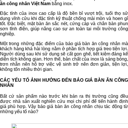
ăn công nhân Việt Nam
bằng inox.
Đặc tính của inox cao cấp là độ bền bỉ vượt trội, tuổi thọ sử
dụng vĩnh cửu khi đặc tính kỹ thuật chống mài mòn và hoen gỉ
tốt. Đặc biệt, mặt bàn ăn sắc nét, cứng cáp và chân bàn phun
sơn tĩnh điện, giúp nâng cao sự an toàn tại môi trường công
nghiệp.
Một trong những đặc điểm của báo giá bàn ăn công nhân mà
khách hàng khá hài lòng nằm ở phần tích hợp giá treo tiện lợi.
Người dùng sau khi sử dụng sẽ cất gọn ghế, tiết kiệm đáng kể
diện tích không gian. Hơn thế, bản chất của inox là sáng bóng,
trơn nhẵn nên hỗ trợ việc vệ sinh trở nên đơn giản, tiện lợi,
không tốn nhiều thời gian.
CÁC YẾU TỐ ẢNH HƯỞNG ĐẾN BÁO GIÁ BÀN ĂN CÔNG
NHÂN
Bất cứ sản phẩm nào trước khi bán ra thị trường cũng đều
được nhà sản xuất nghiên cứu mọi chi phí để tiến hành định
giá phù hợp. Vậy báo giá bàn ăn công nhân chịu tác động từ
những yếu tố nào?