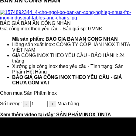
BÀN ĂN CÔNG NHÂN
BÁO GIÁ BÀN ĂN CÔNG NHÂN
Gia công inox theo yêu cầu - Báo giá sp: 0 VNĐ
Mã sản phẩm: BAO GIA BAN AN CONG NHAN
Hãng sản xuất Inox: CÔNG TY CỔ PHẦN INOX TINTA
VIỆT NAM
GIA CÔNG INOX THEO YÊU CẦU - BẢO HÀNH: 24
tháng
Xưởng gia công inox theo yêu cầu - Tình trạng: Sản
Phẩm Hết Hàng
BÁO GIÁ GIA CÔNG INOX THEO YÊU CẦU - GIÁ
CHƯA GỒM VAT
Chọn mua Sản Phẩm Inox
Số lượng:
Mua hàng
Xem thêm video tại đây:
SẢN PHẨM INOX TINTA