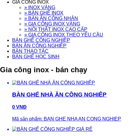
GIA CÔNG INOX
» INOX VÀNG
» BÀN GHẾ INOX
» BÀN ĂN CÔNG NHÂN
» GIA CÔNG INOX VÀNG
» NỘI THẤT INOX CAO CẤP
» GIA CÔNG INOX THEO YÊU CẦU
BÀN GHẾ CÔNG NGHIỆP
BÀN ĂN CÔNG NGHIỆP
BÀN THAO TÁC
BÀN GHẾ HỌC SINH
Gia công inox - bán chạy
BÀN GHẾ NHÀ ĂN CÔNG NGHIỆP
0 VNĐ
Mã sản phẩm: BAN GHE NHA AN CONG NGHIEP