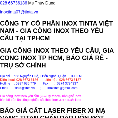
028 66736186
Ms Thùy Dung
inoxtinta07@tinta.vn
CÔNG TY CỔ PHẦN INOX TINTA VIỆT
NAM - GIA CÔNG INOX THEO YÊU
CẦU TẠI TPHCM
GIA CÔNG INOX THEO YÊU CẦU, GIA
CONG INOX TP HCM, BÁO GIÁ RẺ -
TRỤ SỞ CHÍNH
Địa chỉ : 68 Nguyễn Huệ, F.Bến Nghé, Quận 1, TPHCM
Điện thoại: 028 6673 6186
Liên hệ : 028 6673 6187
Hotline
: 0987 636 779 Fax : 0274 3794337
Email
: tinta@tinta.vn ;
inoxtinta@gmail.com
Gia công inox theo yêu cầu
tại tphcm, bàn ghế inox
giá rẻ
bán bộ bàn ăn công nghiệp sắt thép inox
fiber
304 316
cắt
BÁO GIÁ CẮT LASER FIBER XI MẠ
VÀNG TITAN CHẤN DẬP UỐN ĐỘT -