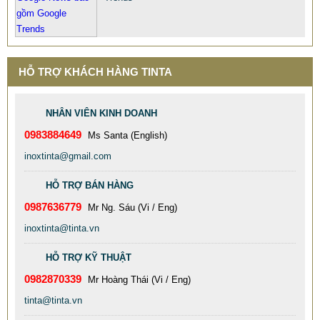
HỖ TRỢ KHÁCH HÀNG TINTA
NHÂN VIÊN KINH DOANH
0983884649
Ms Santa (English)
inoxtinta@gmail.com
HỖ TRỢ BÁN HÀNG
0987636779
Mr Ng. Sáu (Vi / Eng)
inoxtinta@tinta.vn
HỖ TRỢ KỸ THUẬT
0982870339
Mr Hoàng Thái (Vi / Eng)
BÀN INOX MẠ VÀNG
tinta@tinta.vn
898.989 VNĐ
989.898 VNĐ