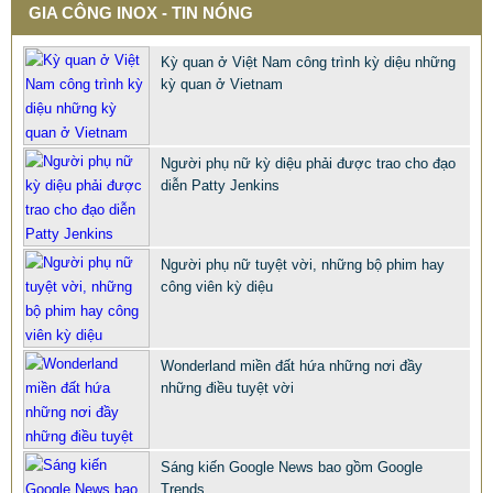
GIA CÔNG INOX - TIN NÓNG
Kỳ quan ở Việt Nam công trình kỳ diệu những
kỳ quan ở Vietnam
Người phụ nữ kỳ diệu phải được trao cho đạo
diễn Patty Jenkins
Người phụ nữ tuyệt vời, những bộ phim hay
công viên kỳ diệu
BÀN GHẾ CÔNG NGHIỆP GIÁ RẺ
2.695.000 VNĐ
2.965.000 VNĐ
Wonderland miền đất hứa những nơi đầy
Mã sản phẩm: BAN GHE CONG NGHIEP GIA RE
những điều tuyệt vời
Sáng kiến Google News bao gồm Google
Trends