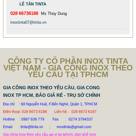
LỄ TÂN TINTA
Mã sản phẩm: 1 BAN INOX MA VANG - TITANIUM CHAIRS
028 66736186
Ms Thùy Dung
inoxtinta07@tinta.vn
CÔNG TY CỔ PHẦN INOX TINTA
VIỆT NAM - GIA CÔNG INOX THEO
YÊU CẦU TẠI TPHCM
GIA CÔNG INOX THEO YÊU CẦU, GIA CONG
INOX TP HCM, BÁO GIÁ RẺ - TRỤ SỞ CHÍNH
Địa chỉ : 68 Nguyễn Huệ, F.Bến Nghé, Quận 1, TPHCM
Điện thoại: 028 6673 6186
Liên hệ : 028 6673 6187
Hotline
: 0987 636 779 Fax : 0274 3794337
Email
: tinta@tinta.vn ;
inoxtinta@gmail.com
Gia công inox theo yêu cầu
tại tphcm, bàn ghế inox
giá rẻ