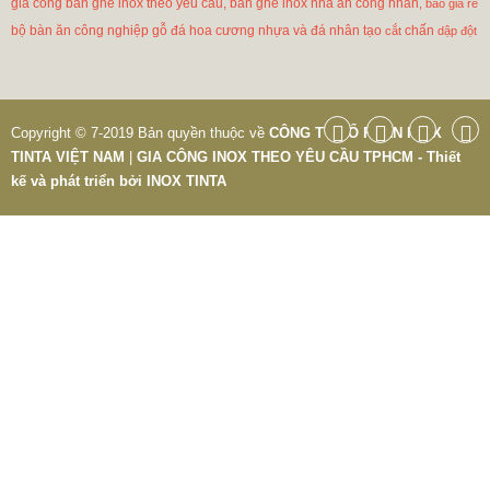
gia công bàn ghế inox
theo yêu cầu, bàn ghế inox nhà ăn công nhân
,
báo giá rẻ
bộ bàn ăn công nghiệp gỗ đá hoa cương nhựa và đá nhân tạo
chấn
cắt
dập đột
Copyright © 7-2019 Bản quyền thuộc về
CÔNG TY CỔ PHẦN INOX
TINTA VIỆT NAM
|
GIA CÔNG INOX THEO YÊU CẦU TPHCM - Thiết
kế và phát triển bởi
INOX TINTA
BÀN GHẾ CÔNG NGHIỆP GIÁ RẺ
2.695.000 VNĐ
2.965.000 VNĐ
Mã sản phẩm: BAN GHE CONG NGHIEP GIA RE