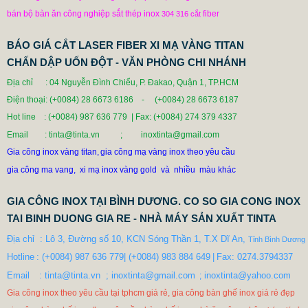
bán bộ bàn ăn công nghiệp sắt thép inox
fiber
304 316
cắt
BÁO GIÁ CẮT LASER FIBER XI MẠ VÀNG TITAN
CHẤN DẬP UỐN ĐỘT - VĂN PHÒNG CHI NHÁNH
BÀN GHẾ NHÀ ĂN CÔNG NGHIỆP
Địa chỉ : 04 Nguyễn Đình Chiểu, P. Đakao, Quận 1, TP.HCM
0 VNĐ
Điện thoại: (+0084) 28 6673 6186 - (+0084) 28 6673 6187
Mã sản phẩm: BAN GHE NHA AN CONG NGHIEP
Hot line
: (+0084) 987 636 779 | Fax:
(+0084) 274 379 4337
Email
: tinta@tinta.vn ; inoxtinta@gmail.com
Gia công inox vàng titan,
gia công mạ vàng inox theo yêu cầu
gia công ma vang, xi mạ inox vàng gold và nhiều màu khác
GIA CÔNG INOX TẠI BÌNH DƯƠNG. CO SO GIA CONG INOX
TAI BINH DUONG GIA RE - NHÀ MÁY SẢN XUẤT TINTA
Địa chỉ  : Lô 3, Đường số 10, KCN Sóng Thần 1, T.X Dĩ An, 
Tỉnh Bình Dương
Hotline
: (+0084) 987 636 779| (+0084) 983 884 649
|
Fax: 0274.3794337

Email  
: tinta@tinta.vn  ; inoxtinta@gmail.com
 inoxtinta@yahoo.com
  ;
Gia công inox theo yêu cầu tại tphcm giá rẻ, gia công bàn ghế inox
giá
rẻ đẹp