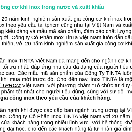
công cơ khí inox trong nước và xuất khẩu
20 năm kinh nghiệm sản xuất gia công cơ khí inox tro
x theo yêu cầu tại tphcm cũng như tại Việt Nam và xuất
g kiểu dáng và mẫu mã sản phẩm, đảm bảo chất lượng v
 giới. Công ty Cổ Phần Inox TinTa Việt Nam luôn dẫn đ
thiện, với 20 năm kinh nghiệm sản xuất gia công cơ khí
ần Inox TINTA Việt Nam đã mang đến cho ngành cơ khí v
ầu tối ưu nhất, đáp ứng nhu cầu đa dạng của người tiêu 
h xác cao. Các mẫu mã sản phẩm của Công Ty TINTA luôn
 khi mua mới trước đó. Cho đến nay, Inox TINTA là mộ
ại TPHCM
Việt Nam. Với phương châm "Tổ chức tư duy g
 phẩm tốt nhất cho người tiêu dùng, cùng với sự đổi m
c
gia công inox theo yêu cầu của khách hàng
.
hân hạnh khi được các cấp ban ngành trung ương tại 
. Công ty Cổ Phần Inox TINTA Việt Nam với 20 năm k
u của khách hàng trong nhiều lĩnh vực. Với hệ thống 
g đại học, cho đến các khách hàng là tư nhân gia đình 