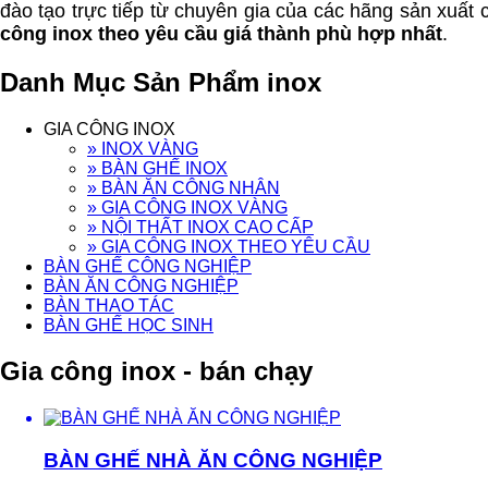
đào tạo trực tiếp từ chuyên gia của các hãng sản xu
công inox theo yêu cầu giá thành phù hợp nhất
.
Danh Mục Sản Phẩm inox
GIA CÔNG INOX
» INOX VÀNG
» BÀN GHẾ INOX
» BÀN ĂN CÔNG NHÂN
» GIA CÔNG INOX VÀNG
» NỘI THẤT INOX CAO CẤP
» GIA CÔNG INOX THEO YÊU CẦU
BÀN GHẾ CÔNG NGHIỆP
BÀN ĂN CÔNG NGHIỆP
BÀN THAO TÁC
BÀN GHẾ HỌC SINH
Gia công inox - bán chạy
BÀN GHẾ NHÀ ĂN CÔNG NGHIỆP