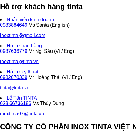
Hỗ trợ khách hàng tinta
Nhân viên kinh doanh
0983884649
Ms Santa (English)
inoxtinta@gmail.com
Hỗ trợ bán hàng
0987636779
Mr Ng. Sáu (Vi / Eng)
inoxtinta@tinta.vn
Hỗ trợ kỹ thuật
0982870339
Mr Hoàng Thái (Vi / Eng)
tinta@tinta.vn
Lễ Tân TINTA
028 66736186
Ms Thùy Dung
inoxtinta07@tinta.vn
CÔNG TY CỔ PHẦN INOX TINTA VIỆT 