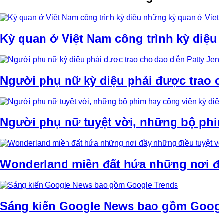
Kỳ quan ở Việt Nam công trình kỳ diệ
Người phụ nữ kỳ diệu phải được trao c
Người phụ nữ tuyệt vời, những bộ phi
Wonderland miền đất hứa những nơi đ
Sáng kiến Google News bao gồm Goog