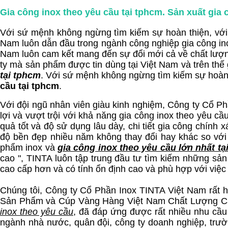
Gia công inox theo yêu cầu tại tphcm.
Sản xuất gia 
Với sứ mệnh không ngừng tìm kiếm sự hoàn thiện, với 
Nam luôn dẫn đầu trong ngành công nghiệp gia công ino
Nam luôn cam kết mang đến sự đổi mới cả về chất lượn
ty mà sản phẩm được tin dùng tại Việt Nam và trên thế
tại tphcm
. Với sứ mệnh không ngừng tìm kiếm sự hoàn 
cầu tại tphcm
.
Với đội ngũ nhân viên giàu kinh nghiệm, Công ty Cổ Ph
lợi và vượt trội với khả năng gia công inox theo yêu c
quả tốt và độ sử dụng lâu dày, chi tiết gia công chín
độ bền đẹp nhiều năm không thay đổi hay khác so với
phẩm inox và
gia công inox theo yêu cầu lớn nhất t
cao ", TINTA luôn tập trung đầu tư tìm kiếm những sản
cao cấp hơn và có tính ổn định cao và phù hợp với việ
Chúng tôi, Công ty Cổ Phần Inox TINTA Việt Nam rất 
Sản Phẩm và Cúp Vàng Hàng Việt Nam Chất Lượng Cao
inox theo yêu cầu
, đã đáp ứng được rất nhiều nhu cầ
ngành nhà nước, quân đội, công ty doanh nghiệp, trườn