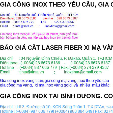
GIA CÔNG INOX THEO YÊU CẦU, GIA 
Địa chỉ : 68 Nguyễn Huệ, F.Bến Nghé, Quận 1, TPHCM
Điện thoại: 028 6673 6186
Liên hệ : 028 6673 6187
Hotline
: 0987 636 779 Fax : 0274 3794337
Email
: tinta@tinta.vn ;
inoxtinta@gmail.com
Gia công inox theo yêu cầu
tại tphcm, bàn ghế inox
giá rẻ
bán bộ bàn ăn công nghiệp sắt thép inox
fiber
304 316
cắt
BÁO GIÁ CẮT LASER FIBER XI MẠ V
Địa chỉ : 04 Nguyễn Đình Chiểu, P. Đakao, Quận 1, TP.HCM
Điện thoại: (+0084) 28 6673 6186 - (+0084) 28 6673 6187
Hot line
: (+0084) 987 636 779 | Fax:
(+0084) 274 379 4337
Email
: tinta@tinta.vn ; inoxtinta@gmail.com
Gia công inox vàng titan,
gia công mạ vàng inox theo yêu cầu
gia công ma vang, xi mạ inox vàng gold và nhiều màu khác
GIA CÔNG INOX TẠI BÌNH DƯƠNG. CO
Địa chỉ  : Lô 3, Đường số 10, KCN Sóng Thần 1, T.X Dĩ An, 
Tỉnh
Hotline
: (+0084) 987 636 779| (+0084) 983 884 649
|
Fax: 0274