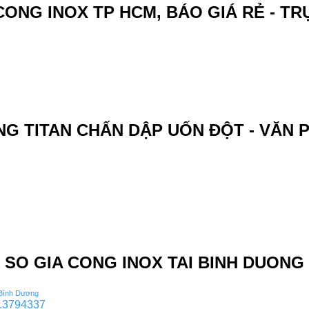
CONG INOX TP HCM, BÁO GIÁ RẺ - TR
ÀNG TITAN CHẤN DẬP UỐN ĐỘT - VĂN
 SO GIA CONG INOX TAI BINH DUONG 
 Bình Dương
.3794337
