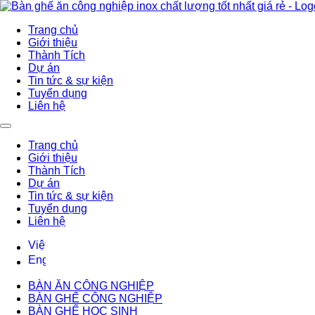
Trang chủ
Giới thiệu
Thành Tích
Dự án
Tin tức & sự kiện
Tuyển dụng
Liên hệ
Trang chủ
Giới thiệu
Thành Tích
Dự án
Tin tức & sự kiện
Tuyển dụng
Liên hệ
BÀN ĂN CÔNG NGHIỆP
BÀN GHẾ CÔNG NGHIỆP
BÀN GHẾ HỌC SINH