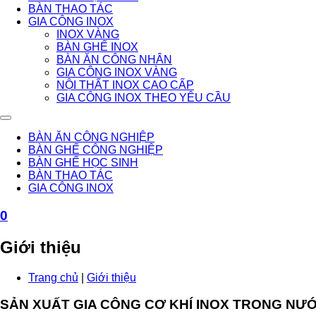
BÀN THAO TÁC
GIA CÔNG INOX
INOX VÀNG
BÀN GHẾ INOX
BÀN ĂN CÔNG NHÂN
GIA CÔNG INOX VÀNG
NỘI THẤT INOX CAO CẤP
GIA CÔNG INOX THEO YÊU CẦU
BÀN ĂN CÔNG NGHIỆP
BÀN GHẾ CÔNG NGHIỆP
BÀN GHẾ HỌC SINH
BÀN THAO TÁC
GIA CÔNG INOX
0
Giới thiệu
Trang chủ
|
Giới thiệu
SẢN XUẤT GIA CÔNG CƠ KHÍ INOX TRONG NƯ