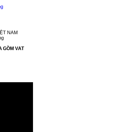
VIỆT NAM
ng
A GỒM VAT