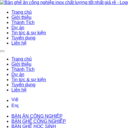
Trang chủ
Giới thiệu
Thành Tích
Dự án
Tin tức & sự kiện
Tuyển dụng
Liên hệ
Trang chủ
Giới thiệu
Thành Tích
Dự án
Tin tức & sự kiện
Tuyển dụng
Liên hệ
BÀN ĂN CÔNG NGHIỆP
BÀN GHẾ CÔNG NGHIỆP
BÀN GHẾ HỌC SINH