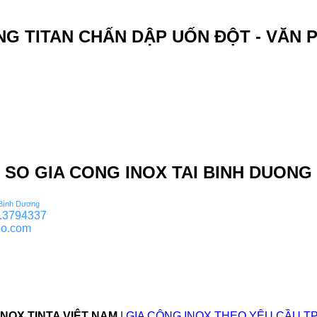
ÀNG TITAN CHẤN DẬP UỐN ĐỘT - VĂN
 SO GIA CONG INOX TAI BINH DUONG 
 Bình Dương
.3794337

oo.com
INOX TINTA VIỆT NAM
|
GIA CÔNG INOX THEO YÊU CẦU TPHCM 