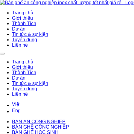
Trang chủ
Giới thiệu
Thành Tích
Dự án
Tin tức & sự kiện
Tuyển dụng
Liên hệ
Trang chủ
Giới thiệu
Thành Tích
Dự án
Tin tức & sự kiện
Tuyển dụng
Liên hệ
BÀN ĂN CÔNG NGHIỆP
BÀN GHẾ CÔNG NGHIỆP
BÀN GHẾ HỌC SINH