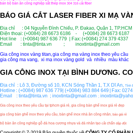
bán bộ bàn ăn công nghiệp sắt thép inox
fiber
304 316
cắt
BÁO GIÁ CẮT LASER FIBER XI MẠ V
Địa chỉ : 04 Nguyễn Đình Chiểu, P. Đakao, Quận 1, TP.HCM
Điện thoại: (+0084) 28 6673 6186 - (+0084) 28 6673 6187
Hot line
: (+0084) 987 636 779 | Fax:
(+0084) 274 379 4337
Email
: tinta@tinta.vn ; inoxtinta@gmail.com
Gia công inox vàng titan,
gia công mạ vàng inox theo yêu cầu
gia công ma vang, xi mạ inox vàng gold và nhiều màu khác
GIA CÔNG INOX TẠI BÌNH DƯƠNG. CO
Địa chỉ  : Lô 3, Đường số 10, KCN Sóng Thần 1, T.X Dĩ An, 
Tỉnh
Hotline
: (+0084) 987 636 779| (+0084) 983 884 649
|
Fax: 0274
Email  
: tinta@tinta.vn  ; inoxtinta@gmail.com
 inoxtinta@yah
  ;
Gia công inox theo yêu cầu tại tphcm giá rẻ, gia công bàn ghế inox
giá
rẻ đẹp
gia công bàn ghế inox
theo yêu cầu, bàn ghế inox nhà ăn công nhân
,
báo giá rẻ
bộ bàn ăn công nghiệp gỗ đá hoa cương nhựa và đá nhân tạo
chấn
cắt
dập đột
Copyright © 7-2019 Bản quyền thuộc về
CÔNG TY CỔ PHẦN 