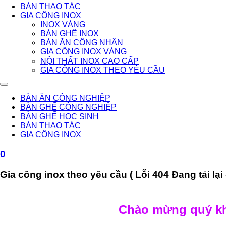
BÀN THAO TÁC
GIA CÔNG INOX
INOX VÀNG
BÀN GHẾ INOX
BÀN ĂN CÔNG NHÂN
GIA CÔNG INOX VÀNG
NỘI THẤT INOX CAO CẤP
GIA CÔNG INOX THEO YÊU CẦU
BÀN ĂN CÔNG NGHIỆP
BÀN GHẾ CÔNG NGHIỆP
BÀN GHẾ HỌC SINH
BÀN THAO TÁC
GIA CÔNG INOX
0
Gia công inox theo yêu cầu ( Lỗi 404 Đang tải lại 
Chào mừng quý kh