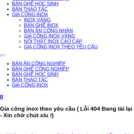
BÀN GHẾ HỌC SINH
BÀN THAO TÁC
GIA CÔNG INOX
INOX VÀNG
BÀN GHẾ INOX
BÀN ĂN CÔNG NHÂN
GIA CÔNG INOX VÀNG
NỘI THẤT INOX CAO CẤP
GIA CÔNG INOX THEO YÊU CẦU
BÀN ĂN CÔNG NGHIỆP
BÀN GHẾ CÔNG NGHIỆP
BÀN GHẾ HỌC SINH
BÀN THAO TÁC
GIA CÔNG INOX
0
Gia công inox theo yêu cầu ( Lỗi 404 Đang tải lại
- Xin chờ chút xíu !)