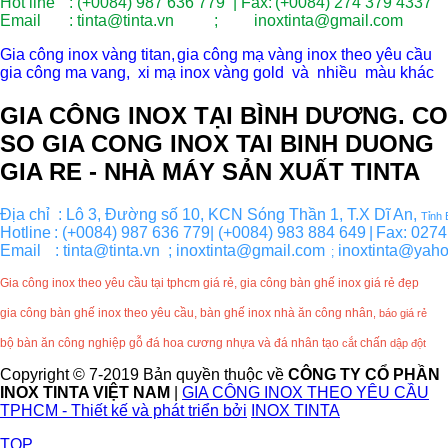
Hot line
: (+0084) 987 636 779 | Fax:
(+0084) 274 379 4337
Email
: tinta@tinta.vn ; inoxtinta@gmail.com
Gia công inox vàng titan,
gia công mạ vàng inox theo yêu cầu
gia công ma vang, xi mạ inox vàng gold và nhiều màu khác
GIA CÔNG INOX TẠI BÌNH DƯƠNG. CO
SO GIA CONG INOX TAI BINH DUONG
GIA RE - NHÀ MÁY SẢN XUẤT TINTA
Địa chỉ  : Lô 3, Đường số 10, KCN Sóng Thần 1, T.X Dĩ An, 
Tỉnh
Hotline
: (+0084) 987 636 779| (+0084) 983 884 649
|
Fax: 0274
Email  
: tinta@tinta.vn  ; inoxtinta@gmail.com
 inoxtinta@yah
  ;
Gia công inox theo yêu cầu tại tphcm giá rẻ, gia công bàn ghế inox
giá
rẻ đẹp
gia công bàn ghế inox
theo yêu cầu, bàn ghế inox nhà ăn công nhân
,
báo giá rẻ
bộ bàn ăn công nghiệp gỗ đá hoa cương nhựa và đá nhân tạo
chấn
cắt
dập đột
Copyright © 7-2019 Bản quyền thuộc về
CÔNG TY CỔ PHẦN
INOX TINTA VIỆT NAM
|
GIA CÔNG INOX THEO YÊU CẦU
TPHCM - Thiết kế và phát triển bởi
INOX TINTA
TOP