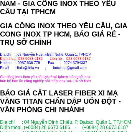
NAM - GIA CÔNG INOX THEO YÊU
CẦU TẠI TPHCM
GIA CÔNG INOX THEO YÊU CẦU, GIA
CONG INOX TP HCM, BÁO GIÁ RẺ -
TRỤ SỞ CHÍNH
Địa chỉ : 68 Nguyễn Huệ, F.Bến Nghé, Quận 1, TPHCM
Điện thoại: 028 6673 6186
Liên hệ : 028 6673 6187
Hotline
: 0987 636 779 Fax : 0274 3794337
Email
: tinta@tinta.vn ;
inoxtinta@gmail.com
Gia công inox theo yêu cầu
tại tphcm, bàn ghế inox
giá rẻ
bán bộ bàn ăn công nghiệp sắt thép inox
fiber
304 316
cắt
BÁO GIÁ CẮT LASER FIBER XI MẠ
VÀNG TITAN CHẤN DẬP UỐN ĐỘT -
VĂN PHÒNG CHI NHÁNH
Địa chỉ : 04 Nguyễn Đình Chiểu, P. Đakao, Quận 1, TP.HCM
Điện thoại: (+0084) 28 6673 6186 - (+0084) 28 6673 6187